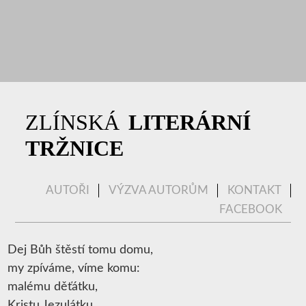
|
ZLÍNSKÁ
LITERÁRNÍ
TRŽNICE
AUTOŘI
VÝZVA AUTORŮM
KONTAKT
FACEBOOK
Dej Bůh štěstí tomu domu,
my zpíváme, víme komu:
malému děťátku,
Kristu Jezulátku,