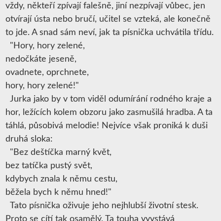
vždy, někteří zpívají falešně, jiní nezpívají vůbec, jen
otvírají ústa nebo bručí, učitel se vzteká, ale konečně
to jde. A snad sám neví, jak ta písnička uchvátila třídu.
"Hory, hory zelené,
nedočkáte jeseně,
ovadnete, oprchnete,
hory, hory zelené!"
Jurka jako by v tom viděl odumírání rodného kraje a
hor, ležících kolem obzoru jako zasmušilá hradba. A ta
táhlá, působivá melodie! Nejvíce však proniká k duši
druhá sloka:
"Bez deštíčka marný květ,
bez tatíčka pustý svět,
kdybych znala k němu cestu,
běžela bych k němu hned!"
Tato písnička oživuje jeho nejhlubší životní stesk.
Proto se cítí tak osamělý. Ta touha vyvstává