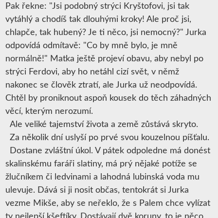
Pak řekne: "Jsi podobný strýci Kryštofovi, jsi tak
vytáhlý a chodíš tak dlouhými kroky! Ale proč jsi,
chlapče, tak hubený? Je ti něco, jsi nemocný?" Jurka
odpovídá odmítavě: "Co by mně bylo, je mně
normálně!" Matka ještě projeví obavu, aby nebyl po
strýci Ferdovi, aby ho netáhl cizí svět, v němž
nakonec se člověk ztratí, ale Jurka už neodpovídá.
Chtěl by proniknout aspoň kousek do těch záhadných
věcí, kterým nerozumí.
Ale veliké tajemství života a země zůstává skryto.
Za několik dní uslyší po prvé svou kouzelnou píšťalu.
Dostane zvláštní úkol. V pátek odpoledne má donést
skalinskému faráři slatiny, má prý nějaké potíže se
žlučníkem či ledvinami a lahodná lubinská voda mu
ulevuje. Dává si ji nosit občas, tentokrát si Jurka
vezme Mikše, aby se neřeklo, že s Palem chce vylízat
ty nejlepší kšeftíky. Dostávají dvě koruny, to je něco