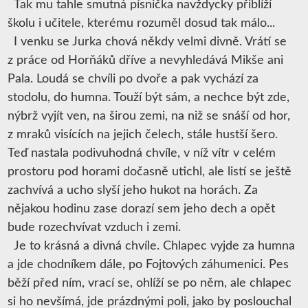
Tak mu tahle smutná písnička navždycky přiblíží
školu i učitele, kterému rozuměl dosud tak málo...
I venku se Jurka chová někdy velmi divně. Vrátí se
z práce od Horňáků dříve a nevyhledává Mikše ani
Pala. Loudá se chvíli po dvoře a pak vychází za
stodolu, do humna. Touží být sám, a nechce být zde,
nýbrž vyjít ven, na širou zemi, na niž se snáší od hor,
z mraků visících na jejich čelech, stále hustší šero.
Teď nastala podivuhodná chvíle, v níž vítr v celém
prostoru pod horami dočasně utichl, ale listí se ještě
zachvívá a ucho slyší jeho hukot na horách. Za
nějakou hodinu zase dorazí sem jeho dech a opět
bude rozechvívat vzduch i zemi.
Je to krásná a divná chvíle. Chlapec vyjde za humna
a jde chodníkem dále, po Fojtových záhumenici. Pes
běží před ním, vrací se, ohlíží se po něm, ale chlapec
si ho nevšímá, jde prázdnými poli, jako by poslouchal