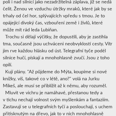
poli i nad silnicí jako nezadržitelná záplava, jíž se nedá
čelit. Ženou ve vzduchu útržky mraků, které jak by se
trhaly od čel hor, splývajících vpředu s tmou. Je to
opájející divoký čas, vzbouření země i živlů, které
může mít rád leda Lubiňan.
Trochu si dělají výčitky, že dopustili, aby je zastihla
tma, současně jsou uchváceni neobvyklostí cesty. Vítr
jim rve každou hlásku od úst. Telegrafní tyče podél
silnice hučí, pískají a mnohohlasně zvučí. Jsou z toho
opilí.
Kují plány. "Až půjdeme do Mýta, koupíme si nové
knížky, víš, takové co v létě, ano?" volá na Jurku
Mikeš, ale musí se přiblížit až k němu, aby rozuměl.
Mluvit ve vichru je namáhavé, přestanou tedy a
v tichu nechají volnost svým myšlenkám a fantaziím.
Zastavují se u telegrafních tyčí a poslouchají, s uchem
přitisknutým na dřevo, jak to v nich mnohohlasně