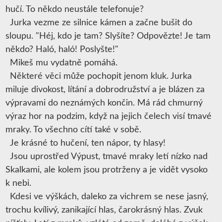
hučí. To někdo neustále telefonuje?
Jurka vezme ze silnice kámen a začne bušit do
sloupu. "Héj, kdo je tam? Slyšíte? Odpovězte! Je tam
někdo? Haló, haló! Poslyšte!"
Mikeš mu vydatně pomáhá.
Některé věci může pochopit jenom kluk. Jurka
miluje divokost, lítání a dobrodružství a je blázen za
výpravami do neznámých končin. Má rád chmurný
výraz hor na podzim, když na jejich čelech visí tmavé
mraky. To všechno cítí také v sobě.
Je krásné to hučení, ten nápor, ty hlasy!
Jsou uprostřed Výpust, tmavé mraky letí nízko nad
Skalkami, ale kolem jsou protrženy a je vidět vysoko
k nebi.
Kdesi ve výškách, daleko za vichrem se nese jasný,
trochu kvílivý, zanikající hlas, čarokrásný hlas. Zvuk