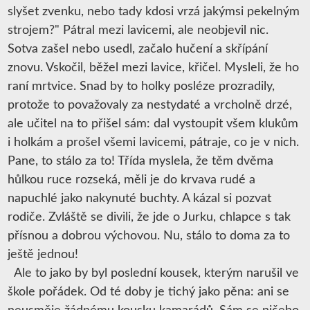
slyšet zvenku, nebo tady kdosi vrzá jakýmsi pekelným
strojem?" Pátral mezi lavicemi, ale neobjevil nic.
Sotva zašel nebo usedl, začalo hučení a skřípání
znovu. Vskočil, běžel mezi lavice, křičel. Mysleli, že ho
raní mrtvice. Snad by to holky posléze prozradily,
protože to považovaly za nestydaté a vrcholně drzé,
ale učitel na to přišel sám: dal vystoupit všem klukům
i holkám a prošel všemi lavicemi, pátraje, co je v nich.
Pane, to stálo za to! Třída myslela, že těm dvěma
hůlkou ruce rozseká, měli je do krvava rudé a
napuchlé jako nakynuté buchty. A kázal si pozvat
rodiče. Zvláště se divili, že jde o Jurku, chlapce s tak
přísnou a dobrou výchovou. Nu, stálo to doma za to
ještě jednou!
Ale to jako by byl poslední kousek, kterým narušil ve
škole pořádek. Od té doby je tichý jako pěna: ani se