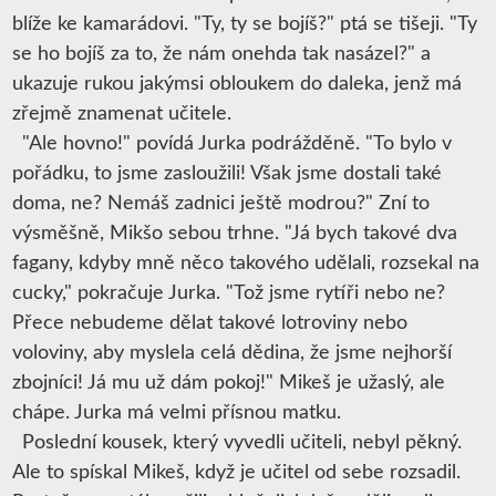
blíže ke kamarádovi. "Ty, ty se bojíš?" ptá se tišeji. "Ty
se ho bojíš za to, že nám onehda tak nasázel?" a
ukazuje rukou jakýmsi obloukem do daleka, jenž má
zřejmě znamenat učitele.
"Ale hovno!" povídá Jurka podrážděně. "To bylo v
pořádku, to jsme zasloužili! Však jsme dostali také
doma, ne? Nemáš zadnici ještě modrou?" Zní to
výsměšně, Mikšo sebou trhne. "Já bych takové dva
fagany, kdyby mně něco takového udělali, rozsekal na
cucky," pokračuje Jurka. "Tož jsme rytíři nebo ne?
Přece nebudeme dělat takové lotroviny nebo
voloviny, aby myslela celá dědina, že jsme nejhorší
zbojníci! Já mu už dám pokoj!" Mikeš je užaslý, ale
chápe. Jurka má velmi přísnou matku.
Poslední kousek, který vyvedli učiteli, nebyl pěkný.
Ale to spískal Mikeš, když je učitel od sebe rozsadil.