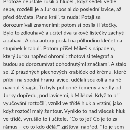
Protože neustále rušili a hlučeli, když seděli vedle
sebe, rozdělil je a Jurku poslal do poslední lavice, až
před děvčata. Pane králi, ta nuda! Potají se
dorozumívali znameními; potom si posílali lístečky.
Bylo to zdlouhavé a učitel dva takové lístečky zachytil
a zabavil. A oba autory poslal na půlhodinu klečet na
stupínek k tabuli. Potom přišel Mikeš s nápadem,
který Jurku napřed ohromil: zhotoví si telegraf a
budou se dorozumívat dohodnutými značkami. A stalo
se. Z prázdných plechových krabiček od krému, které
přibili na spodní hranu lavice, udělali soukolí a na ně
navinuli špagát. To byly pohonné řemeny a vedly od
Jurky dopředu, pod lavicemi, k Mikšovi. Když to při
vyučování roztočili, vznikl ve třídě hluk a vrzání, jako
když roztočí malý žentour. Vyniklo to nad všecek hluk
ve třídě, vyrušilo to i učitele. "Co to je? Co je to za
rámus – co to kdo dělá?" zjišťoval napřed. "To je sem