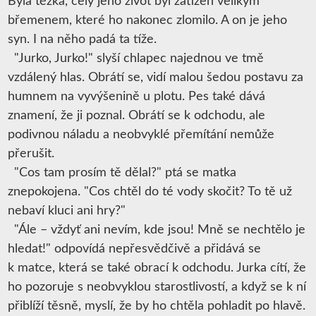
Byla těžká, celý jeho život byl zatížen velikým
břemenem, které ho nakonec zlomilo. A on je jeho
syn. I na něho padá ta tíže.
"Jurko, Jurko!" slyší chlapec najednou ve tmě
vzdálený hlas. Obrátí se, vidí malou šedou postavu za
humnem na vyvýšenině u plotu. Pes také dává
znamení, že ji poznal. Obrátí se k odchodu, ale
podivnou náladu a neobvyklé přemítání nemůže
přerušit.
"Cos tam prosím tě dělal?" ptá se matka
znepokojena. "Cos chtěl do té vody skočit? To tě už
nebaví kluci ani hry?"
"Ále – vždyť ani nevím, kde jsou! Mně se nechtělo je
hledat!" odpovídá nepřesvědčivě a přidává se
k matce, která se také obrací k odchodu. Jurka cítí, že
ho pozoruje s neobvyklou starostlivostí, a když se k ní
přiblíží těsně, myslí, že by ho chtěla pohladit po hlavě.