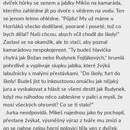
dvířek hůrky se senem a jablky Mikšo na kamaráda,
kterého zahlédne jít po dvoře s vědrem na vodu. Ten
se jenom letmo ohlédne. "Půjdu! My už máme u
Horňáků všecko dodělané, poorané i poseté, tož co
bych dělal? Naši chcou, abych včil chodil do školy!"
Zastaví se na okamžik, ale to stačí, aby poznal
kamarádovu nespokojenost. "Ty budeš hlavička
chytrá jak Božan nebo Rudynek Fojťákových," brumlá
pohrdlivě a vyplivuje slupku jablka, které žvýká
labužnicky s malými přestávkami. "Do školy, furt do
školy! Budeš jíst tu inkoustovou omáčku jak nějaký
jura a vyskakovat a hlásit se všemi desíti jak Rudynek,
když mu náhodou něco zableskne v palici a myslí, že
mosí všeckých ohromit? Co se ti stalo?"
Jurka neodpovídá. Mikeš najednou jako by pochopil,
přestane žvýkat, výsměšný výraz z tváře mu zmizí a
on se nahne celou horní polovicí těla ven z dvířek,