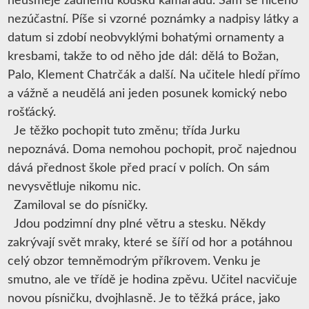
neusměje žádnému kousku kamarádů. Sám se ničeho
nezúčastní. Píše si vzorné poznámky a nadpisy látky a
datum si zdobí neobvyklými bohatými ornamenty a
kresbami, takže to od něho jde dál: dělá to Božan,
Palo, Klement Chatrčák a další. Na učitele hledí přímo
a vážně a neudělá ani jeden posunek komický nebo
rošťácký.
Je těžko pochopit tuto změnu; třída Jurku
nepoznává. Doma nemohou pochopit, proč najednou
dává přednost škole před prací v polích. On sám
nevysvětluje nikomu nic.
Zamiloval se do písničky.
Jdou podzimní dny plné větru a stesku. Někdy
zakrývají svět mraky, které se šíří od hor a potáhnou
celý obzor temněmodrým příkrovem. Venku je
smutno, ale ve třídě je hodina zpěvu. Učitel nacvičuje
novou písničku, dvojhlasně. Je to těžká práce, jako