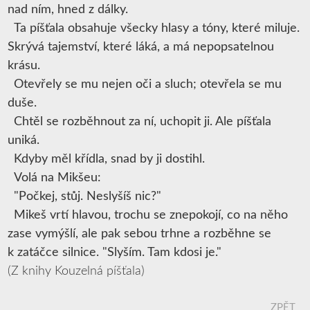
nad ním, hned z dálky.
Ta píšťala obsahuje všecky hlasy a tóny, které miluje.
Skrývá tajemství, které láká, a má nepopsatelnou
krásu.
Otevřely se mu nejen oči a sluch; otevřela se mu
duše.
Chtěl se rozběhnout za ní, uchopit ji. Ale píšťala
uniká.
Kdyby měl křídla, snad by ji dostihl.
Volá na Mikšeu:
"Počkej, stůj. Neslyšíš nic?"
Mikeš vrtí hlavou, trochu se znepokojí, co na něho
zase vymýšlí, ale pak sebou trhne a rozběhne se
k zatáčce silnice. "Slyším. Tam kdosi je."
(Z knihy Kouzelná píšťala)
ZPĚT