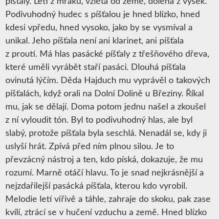
píšťaly. Letí z mraků, vzlétá od země, doléhá z výšek.
Podivuhodný hudec s píšťalou je hned blízko, hned
kdesi vpředu, hned vysoko, jako by se vysmíval a
unikal. Jeho píšťala není ani klarinet, ani píšťala
z proutí. Má hlas pasácké píšťaly z třešňového dřeva,
které uměli vyrábět staří pasáci. Dlouhá píšťala
ovinutá lýčím. Děda Hajduch mu vyprávěl o takových
píšťalách, když orali na Dolní Dolině u Březiny. Říkal
mu, jak se dělají. Doma potom jednu našel a zkoušel
z ní vyloudit tón. Byl to podivuhodný hlas, ale byl
slabý, protože píšťala byla seschlá. Nenadál se, kdy ji
uslyší hrát. Zpívá před ním plnou silou. Je to
převzácný nástroj a ten, kdo píská, dokazuje, že mu
rozumí. Marně otáčí hlavu. To je snad nejkrásnější a
nejzdařilejší pasácká píšťala, kterou kdo vyrobil.
Melodie letí vířivě a táhle, zahraje do skoku, pak zase
kvílí, ztrácí se v hučení vzduchu a země. Hned blízko