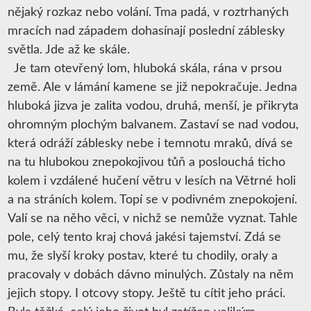
nějaký rozkaz nebo volání. Tma padá, v roztrhaných
mracích nad západem dohasínají poslední záblesky
světla. Jde až ke skále.
Je tam otevřený lom, hluboká skála, rána v prsou
země. Ale v lámání kamene se již nepokračuje. Jedna
hluboká jizva je zalita vodou, druhá, menší, je přikryta
ohromným plochým balvanem. Zastaví se nad vodou,
která odráží záblesky nebe i temnotu mraků, dívá se
na tu hlubokou znepokojivou tůň a poslouchá ticho
kolem i vzdálené hučení větru v lesích na Větrné holi
a na stráních kolem. Topí se v podivném znepokojení.
Valí se na něho věci, v nichž se nemůže vyznat. Tahle
pole, celý tento kraj chová jakési tajemství. Zdá se
mu, že slyší kroky postav, které tu chodily, oraly a
pracovaly v dobách dávno minulých. Zůstaly na něm
jejich stopy. I otcovy stopy. Ještě tu cítit jeho práci.