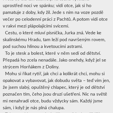
uprostřed noci ve spánku; vidí otce, jak si ho
pamatuje z doby, kdy žil. Jede s ním na voze pozdě
večer po celodenní práci z Pachtů. A potom vidí otce
v rakvi mezi plápolajícími svícemi.
Cestu, o které mluví písnička, Jurka zná. Vede ke
skalinskému Hradu, tam leží pod navršeným rovem,
pod suchou hlínou a kvetoucími astrami.
To je stesk a bolest, které v něm sedí od dětství.
Přepadá ho zcela nenadále. Jako onehdy, když jel se
strýcem Horňákem z Doliny.
Mohu si říkat rytíř, jak chci a kolikrát chci, mohu si
opakovat a vybavovat, jak dobudu světa – teď vím jen,
že jsem slabý, opuštěný chlapec, který je od dětství
poznačen tím, čeho jsou druzí ušetřeni. Nic na světě
mi nenahradí otce, budu vždycky sám. Každý jsme
sám, i když je nás plná chalupa.