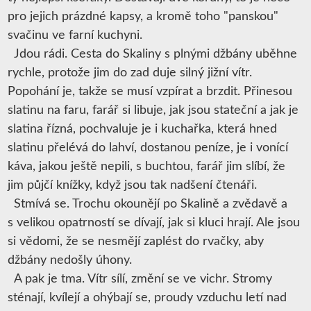
pro jejich prázdné kapsy, a kromě toho "panskou"
svačinu ve farní kuchyni.
Jdou rádi. Cesta do Skaliny s plnými džbány uběhne
rychle, protože jim do zad duje silný jižní vítr.
Popohání je, takže se musí vzpírat a brzdit. Přinesou
slatinu na faru, farář si libuje, jak jsou stateční a jak je
slatina řízná, pochvaluje je i kuchařka, která hned
slatinu přelévá do lahví, dostanou peníze, je i vonící
káva, jakou ještě nepili, s buchtou, farář jim slíbí, že
jim půjčí knížky, když jsou tak nadšení čtenáři.
Stmívá se. Trochu okounějí po Skalině a zvědavě a
s velikou opatrností se dívají, jak si kluci hrají. Ale jsou
si vědomi, že se nesmějí zaplést do rvačky, aby
džbány nedošly úhony.
A pak je tma. Vítr sílí, změní se ve vichr. Stromy
sténají, kvílejí a ohýbají se, proudy vzduchu letí nad