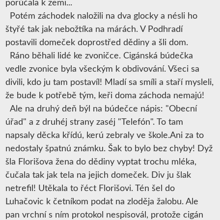
porúčala k zemi...
Potém záchodek naložili na dva glocky a nésli ho
štyřé tak jak nebožtíka na márách. V Podhradí
postavili domeček doprostřed dědiny a šli dom.
Ráno běhali lidé ke zvoničce. Cigánská búdečka
vedle zvonice byla všeckým k obdivování. Všeci sa
divili, kdo ju tam postavíl! Mladí sa smíli a staří mysleli,
že bude k potřebě tým, keři doma záchoda nemajú!
Ale na druhý deň býl na búdečce nápis: "Obecní
úřad" a z druhéj strany zaséj "Telefón". To tam
napsaly děcka křídú, kerú zebraly ve škole.Ani za to
nedostaly špatnú známku. Šak to bylo bez chyby! Dyž
šla Florišova žena do dědiny vyptat trochu mléka,
čučala tak jak tela na jejich domeček. Div ju šlak
netrefil! Utěkala to řéct Florišovi. Tén šel do
Luhačovic k četníkom podat na zloděja žalobu. Ale
pan vrchní s ním protokol nespisovál, protože cigán