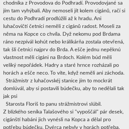
chodníka z Provodova do Podhradí. Provodovjané sa
jím tam vyhýbali. Aby nemoseli jít kolem cigánů, račí si
cestu do Podhradí prodlúžili až k hradu. Ani
luhačovičtí četníci neměli z cigánů radost. Moseli za
něma na Kopce co chvíla. Dyž nekomu pod Brdama
ráno nezpívál kohút nebo králíkárňa zostala otevřená,
tak šli četníci najprv do Brda. A ešče jednu nepěknú
vlastnost měli cigáni na Brdoch. Kolém búd měli
veliký nepořádek. Hadry a staré hrnce rozházali po
horách a ešče neco. To víte, když neměli ani záchoda.
Strážmistr z luhačovskéj stanice jím to mockrát
domlúvál, aby si postavili búdečku, aby to nedělali tak
jak psi
Starosta Floriš to panu strážmistrovi slúbil.
Z blízkého seníka Talašového si "vypoščál" pár desek,
cigánští habáni jich vynésli na Kopca a dělal pro
potřebu búdečku. Dvérca nebyly v horách potřeba.