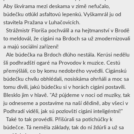
Aby škvírama mezi deskama v zimě nefučalo,
búdečku otlúkl asfaltovú lepenkú. Vyškamrál ju od
stavitela Pražana v Luhačovicích.
Strážmistr Floriša pochválil a na hejtmanství v Brodě
to meldovál, že cigáni na Brdoch sa už zmodernizovali
a majú sociální zařízení!
Ale búdečka na Brdoch dlúho nestála. Kerúsi nedělu
šli podhradští ogaré na Provodov k muzice. Cestú
přemýšláli, co by komu nedobrého vyvédli. Cigánskú
búdečku chvílu obhlédali, nosiskáma ohrňáli a moc sa
tomu divili, jakú búdečku si v horách cigáni postavili.
Blesklo jim v hlavě. "Až pújdeme v noci od muziky, tak
ju odneseme a postavíme na naší dědině, aby všeci v
Podhradí viděli, jak sú pozlovští cigáni inteligéntní!"
Také to tak provédli. Přišúrali sa potichúčky k
búdečce. Tá neměla základy, tak do ní ždúrli a už sa