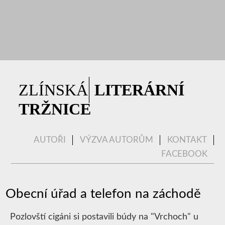
|
ZLÍNSKÁ
LITERÁRNÍ
TRŽNICE
AUTOŘI
VÝZVA AUTORŮM
KONTAKT
FACEBOOK
Obecní úřad a telefon na záchodě
Pozlovští cigáni si postavili búdy na "Vrchoch" u