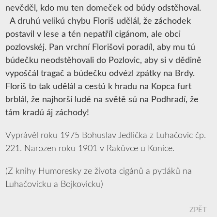
nevěděl, kdo mu ten domeček od búdy odstěhoval.
A druhú velikú chybu Floriš udělál, že záchodek
postavil v lese a tén nepatříl cigánom, ale obci
pozlovskéj. Pan vrchní Florišovi poradíl, aby mu tú
búdečku neodstěhovali do Pozlovic, aby si v dědině
vypoščál tragač a búdečku odvézl zpátky na Brdy.
Floriš to tak udělál a cestú k hradu na Kopca furt
brblál, že najhorší ludé na světě sú na Podhradí, že
tám kradú áj záchody!
Vyprávěl roku 1975 Bohuslav Jedlička z Luhačovic čp.
221. Narozen roku 1901 v Rakůvce u Konice.
(Z knihy Humoresky ze života cigánů a pytláků na
Luhačovicku a Bojkovicku)
ZPĚT