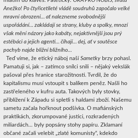
mlátím do kláves. Pateticky:
ORA PRO NOBIS, svatá
Anežko! Po čtyřicetileté vládě soudruhů započalo velké
mravní obrození… ať nalezneme svobodnější
uspořádání… zakládají se strany, kluby a spolky, mnozí
však mění názory jako kabáty, nejaktivnější jsou prý
estébáci a jejich agenti… číhají… dej, ať v soutěsce
pochyb najde bližní bližního…
Teď víme, že etický náboj naší
Sametky
brzy pohasl.
Pamatuji si, jak – zatímco snílci snili – nějaký vekslák
pašoval přes hranice starožitnosti. Tvrdil, že do
kapitalismu musí vstoupit s balíkem peněz. Našli ho
zastřeleného v kufru auta. Takových byly stovky,
přiblížení k Západu si spletli s haldami zboží. Našemu
sametu začala hořknout podšívka. O mafiánských
praktikách, zkorumpované justici, rozkradených
miliardách… byly popsány stohy papíru. Zklamaní
občané začali velebit „zlaté komunisty“, kdekdo