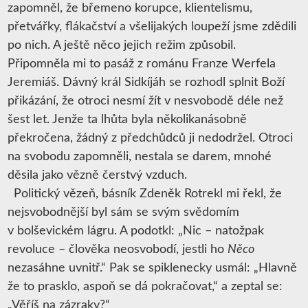
zapomněl, že břemeno korupce, klientelismu,
přetvářky, flákačství a všelijakých loupeží jsme zdědili
po nich. A ještě něco jejich režim způsobil.
Připomněla mi to pasáž z románu Franze Werfela
Jeremiáš. Dávný král Sidkíjáh se rozhodl splnit Boží
přikázání, že otroci nesmí žít v nesvobodě déle než
šest let. Jenže ta lhůta byla několikanásobně
překročena, žádný z předchůdců ji nedodržel. Otroci
na svobodu zapomněli, nestala se darem, mnohé
děsila jako vězně čerstvý vzduch.
Politický vězeň, básník Zdeněk Rotrekl mi řekl, že
nejsvobodnější byl sám se svým svědomím
v bolševickém lágru. A podotkl: „Nic – natožpak
revoluce – člověka neosvobodí, jestli ho
Něco
nezasáhne uvnitř.“ Pak se spiklenecky usmál: „Hlavně
že to prasklo, aspoň se dá pokračovat,“ a zeptal se:
„Věříš na zázraky?“