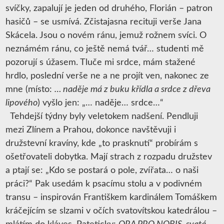
svíčky, zapalují je jeden od druhého, Florián – patron
hasičů – se usmívá. Zčistajasna recituji verše Jana
Skácela. Jsou o novém ránu, jemuž rožnem svíci. O
neznámém ránu, co ještě nemá tvář… studenti mě
pozorují s úžasem. Tluče mi srdce, mám stažené
hrdlo, poslední verše ne a ne projít ven, nakonec ze
mne (místo:
… naděje má z buku křídla a srdce z dřeva
lipového
) vyšlo jen: „… naděje… srdce…“
Tehdejší týdny byly veletokem nadšení. Pendluji
mezi Zlínem a Prahou, dokonce navštěvuji i
družstevní kravíny, kde „to prasknutí“ probírám s
ošetřovateli dobytka. Mají strach z rozpadu družstev
a ptají se: „Kdo se postará o pole, zvířata… o naši
práci?“ Pak usedám k psacímu stolu a v podivném
transu – inspirován Františkem kardinálem Tomáškem
kráčejícím se slzami v očích svatovítskou katedrálou –