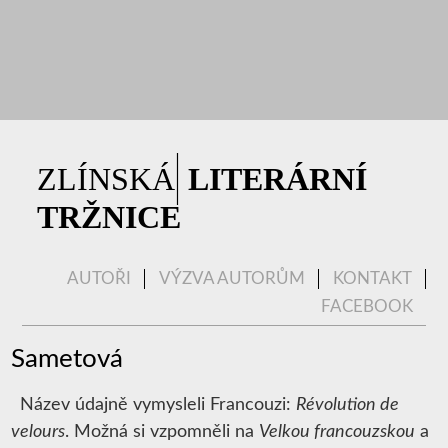
|
ZLÍNSKÁ
LITERÁRNÍ
TRŽNICE
AUTOŘI
VÝZVA AUTORŮM
KONTAKT
FACEBOOK
Sametová
Název údajně vymysleli Francouzi:
Révolution de
velours
. Možná si vzpomněli na
Velkou francouzskou
a