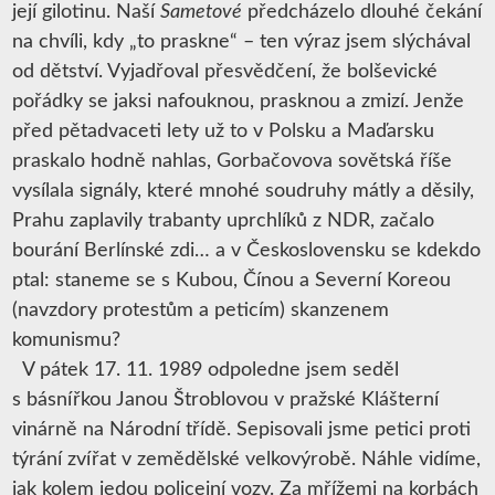
její gilotinu. Naší
Sametové
předcházelo dlouhé čekání
na chvíli, kdy „to praskne“ – ten výraz jsem slýchával
od dětství. Vyjadřoval přesvědčení, že bolševické
pořádky se jaksi nafouknou, prasknou a zmizí. Jenže
před pětadvaceti lety už to v Polsku a Maďarsku
praskalo hodně nahlas, Gorbačovova sovětská říše
vysílala signály, které mnohé soudruhy mátly a děsily,
Prahu zaplavily trabanty uprchlíků z NDR, začalo
bourání Berlínské zdi… a v Československu se kdekdo
ptal: staneme se s Kubou, Čínou a Severní Koreou
(navzdory protestům a peticím) skanzenem
komunismu?
V pátek 17. 11. 1989 odpoledne jsem seděl
s básnířkou Janou Štroblovou v pražské Klášterní
vinárně na Národní třídě. Sepisovali jsme petici proti
týrání zvířat v zemědělské velkovýrobě. Náhle vidíme,
jak kolem jedou policejní vozy. Za mřížemi na korbách