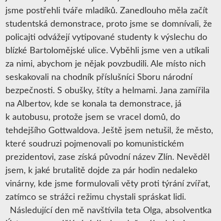
jsme postřehli tváře mladíků. Zanedlouho měla začít
studentská demonstrace, proto jsme se domnívali, že
policajti odvážejí vytipované studenty k výslechu do
blízké Bartolomějské ulice. Vyběhli jsme ven a utíkali
za nimi, abychom je nějak povzbudili. Ale místo nich
seskakovali na chodník příslušníci Sboru národní
bezpečnosti. S obušky, štíty a helmami. Jana zamířila
na Albertov, kde se konala ta demonstrace, já
k autobusu, protože jsem se vracel domů, do
tehdejšího Gottwaldova. Ještě jsem netušil, že město,
které soudruzi pojmenovali po komunistickém
prezidentovi, zase získá původní název Zlín. Nevěděl
jsem, k jaké brutalitě dojde za pár hodin nedaleko
vinárny, kde jsme formulovali věty proti týrání zvířat,
zatímco se strážci režimu chystali spráskat lidi.
Následující den mě navštívila teta Olga, absolventka