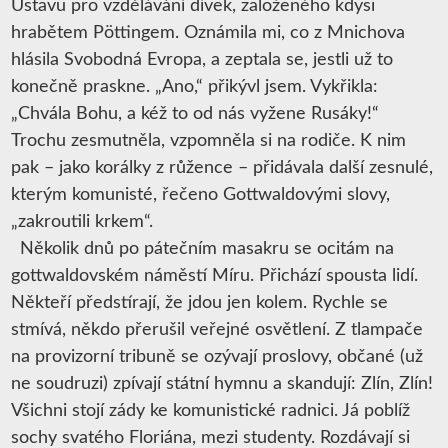
Ústavu pro vzdělávání dívek, založeného kdysi
hrabětem Pöttingem. Oznámila mi, co z Mnichova
hlásila Svobodná Evropa, a zeptala se, jestli už to
konečně praskne. „Ano,“ přikývl jsem. Vykřikla:
„Chvála Bohu, a kéž to od nás vyžene Rusáky!“
Trochu zesmutněla, vzpomněla si na rodiče. K nim
pak – jako korálky z růžence – přidávala další zesnulé,
kterým komunisté, řečeno Gottwaldovými slovy,
„zakroutili krkem“.
Několik dnů po pátečním masakru se ocitám na
gottwaldovském náměstí Míru. Přichází spousta lidí.
Někteří předstírají, že jdou jen kolem. Rychle se
stmívá, někdo přerušil veřejné osvětlení. Z tlampače
na provizorní tribuně se ozývají proslovy, občané (už
ne soudruzi) zpívají státní hymnu a skandují: Zlín, Zlín!
Všichni stojí zády ke komunistické radnici. Já poblíž
sochy svatého Floriána, mezi studenty. Rozdávají si